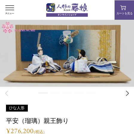
コ
ン
カートを見る
テ
ン
ツ
を
ス
キ
ッ
プ
す
る
ひな人形
平安（瑠璃）親王飾り
¥276,200