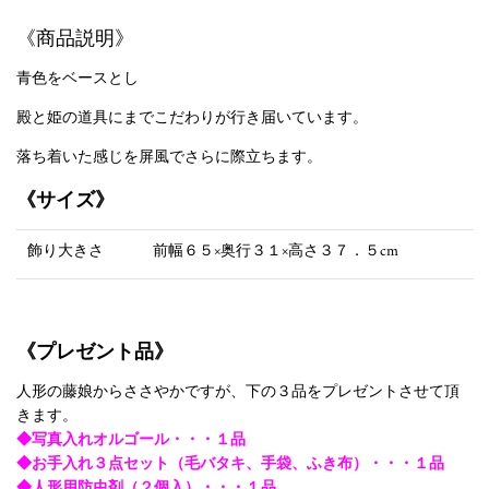
《商品説明》
青色をベースとし
殿と姫の道具にまでこだわりが行き届いています。
落ち着いた感じを屏風でさらに際立ちます。
《サイズ》
飾り大きさ
前幅６５×奥行３１×高さ３７．５cm
《プレゼント品》
人形の藤娘からささやかですが、下の３品をプレゼントさせて頂
きます。
◆写真入れオルゴール・・・１品
◆お手入れ３点セット（毛バタキ、手袋、ふき布）・・・１品
◆人形用防虫剤（２個入）・・・１品