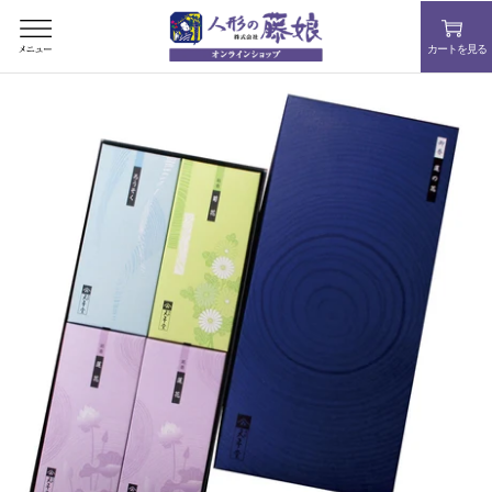
コ
ン
カートを見る
テ
ン
ツ
を
ス
キ
ッ
プ
す
る