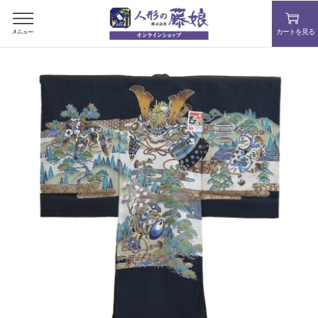
コ
ン
カートを見る
テ
ン
ツ
を
ス
キ
ッ
プ
す
る