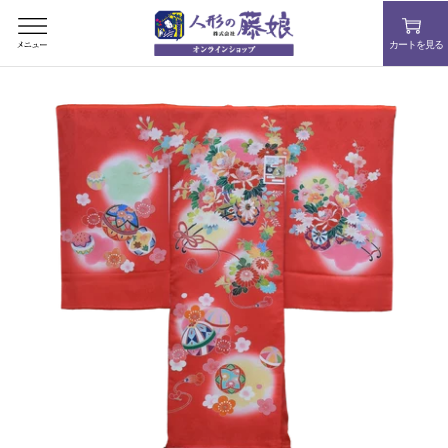
コ
ン
カートを見る
テ
ン
ツ
を
ス
キ
ッ
プ
す
る