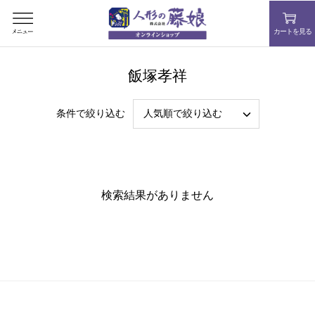
コ
ン
カートを見る
テ
ン
ツ
飯塚孝祥
を
ス
人気順で絞り込む
条件で絞り込む
キ
ッ
プ
す
る
検索結果がありません