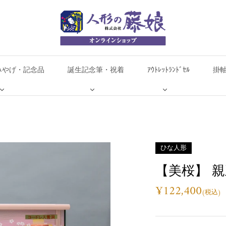
みやげ・記念品
誕生記念筆・祝着
ｱｳﾄﾚｯﾄﾗﾝﾄﾞｾﾙ
掛
ひな人形
【美桜】 
¥122,400