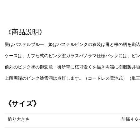
《商品説明》
殿はパステルブルー、姫はパステルピンクの衣装は兎と桜の柄を織
ケースは、カブセ式のピンク塗ガラスパノラマ仕様バックには、ピ
前列のピンク塗の御駕籠・御所車に桜可愛くを描き両端に樹脂製井
上段両端のピンク塗雪洞は点灯します。（コードレス電池式）（単三
《サイズ》
飾り大きさ
前幅４６