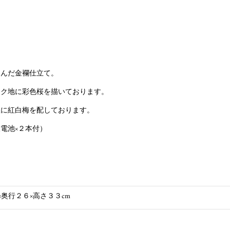
込んだ金襴仕立て。
ンク地に彩色桜を描いております。
垣に紅白梅を配しております。
電池×２本付）
×奥行２６×高さ３３cm