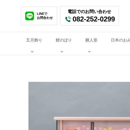
コ
ン
電話でのお問い合わせ
LINEで
テ
082-252-0299
お問合わせ
ン
ツ
を
五月飾り
鯉のぼり
雛人形
日本のお
ス
キ
ッ
プ
す
る